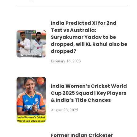
India Predicted XI for 2nd
Test vs Australia:
Suryakumar Yadav to be
dropped, will KL Rahul also be
dropped?
February 16, 2023
India Women’s Cricket World
Cup 2025 Squad | Key Players
& India’s Title Chances
August 23, 2025
Former Indian Cricketer