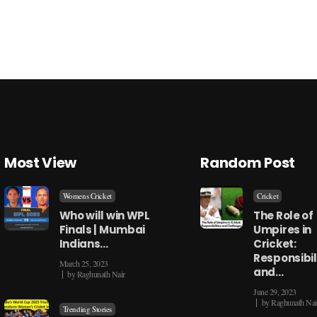
Most View
Random Post
Womens Cricket
Cricket
Who will win WPL
The Role of
Finals | Mumbai
Umpires in
Indians…
Cricket:
Responsibil
March 25, 2023
and…
by
Raghunath Nair
June 29, 2023
by
Raghunath Nai
Trending Stories