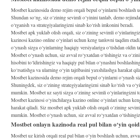
Mostbet kazinosida demo rejim orqali bepul o‘yinlarni boshlash u
Shundan so‘ng, siz o‘zining sevimli o‘yinini tanlab, demo rejim
o‘rganish va strategiyalaringizni sinab ko‘rish imkonini beradi.
Mostbet apk yuklab olish orqali, siz o‘zining sevimli o‘yinlaring
kazinosi kazino online o‘yinlari uchun keng tanlovni taqdim etadi
o‘ynash sizga o‘yinlarning haqiqiy versiyalariga o‘tishdan oldin 
Mostbet o‘ynash uchun, siz avval ro‘yxatdan o‘tishingiz va o‘zini
hisobini to‘ldirishingiz va haqiqiy pul bilan o‘ynashni boshlashin
ko‘rsatishga va ularning o‘yin tajribasini yaxshilashga harakat qila
Mostbet kazinosida demo rejim orqali bepul o‘yinlarni o‘ynash si
Shuningdek, siz o‘zining strategiyalaringizni sinab ko‘rish va o‘y
mumkin. Mostbet uz sayti sizga o‘zining sevimli o‘yinlaringizni 
Mostbet kazinosi o‘yinchilarga kazino online o‘yinlari uchun keng
harakat qiladi. Siz mostbet apk yuklab olish orqali o‘zining seviml
mumkin. Mostbet o‘ynash uchun, siz avval ro‘yxatdan o‘tishingiz 
Mostbet onlayn kazinoda real pul bilan o‘yin qoid
Mostbet uz kirish orqali real pul bilan o‘yin boshlash uchun, avva