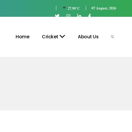
07 August, 2026
27.99°C
Home
Cricket
About Us