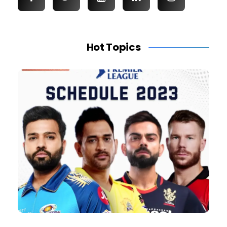
Hot Topics