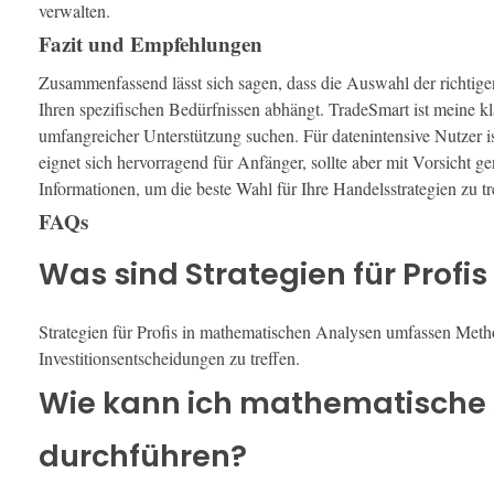
verwalten.
Fazit und Empfehlungen
Zusammenfassend lässt sich sagen, dass die Auswahl der richtig
Ihren spezifischen Bedürfnissen abhängt. TradeSmart ist meine kl
umfangreicher Unterstützung suchen. Für datenintensive Nutzer is
eignet sich hervorragend für Anfänger, sollte aber mit Vorsicht ge
Informationen, um die beste Wahl für Ihre Handelsstrategien zu tr
FAQs
Was sind Strategien für Prof
Strategien für Profis in mathematischen Analysen umfassen Met
Investitionsentscheidungen zu treffen.
Wie kann ich mathematische 
durchführen?