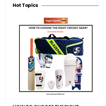
Hot Topics