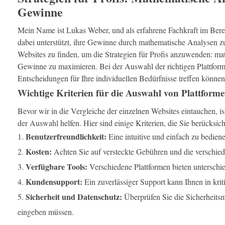
Gewinne
Mein Name ist Lukas Weber, und als erfahrene Fachkraft im Bere
dabei unterstützt, ihre Gewinne durch mathematische Analysen zu 
Websites zu finden, um die Strategien für Profis anzuwenden: m
Gewinne zu maximieren. Bei der Auswahl der richtigen Plattform i
Entscheidungen für Ihre individuellen Bedürfnisse treffen können
Wichtige Kriterien für die Auswahl von Plattform
Bevor wir in die Vergleiche der einzelnen Websites eintauchen, is
der Auswahl helfen. Hier sind einige Kriterien, die Sie berücksich
Benutzerfreundlichkeit:
Eine intuitive und einfach zu bediene
Kosten:
Achten Sie auf versteckte Gebühren und die verschied
Verfügbare Tools:
Verschiedene Plattformen bieten unterschie
Kundensupport:
Ein zuverlässiger Support kann Ihnen in kri
Sicherheit und Datenschutz:
Überprüfen Sie die Sicherheits
eingeben müssen.