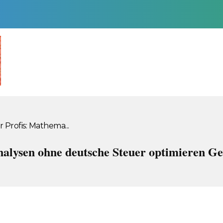
r Profis: Mathema...
nalysen ohne deutsche Steuer optimieren G