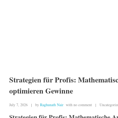
Strategien für Profis: Mathematis
optimieren Gewinne
July 7, 2026
by
Raghunath Nair
with
no comment
Uncategoriz
Strategien für Profis: Mathematische A