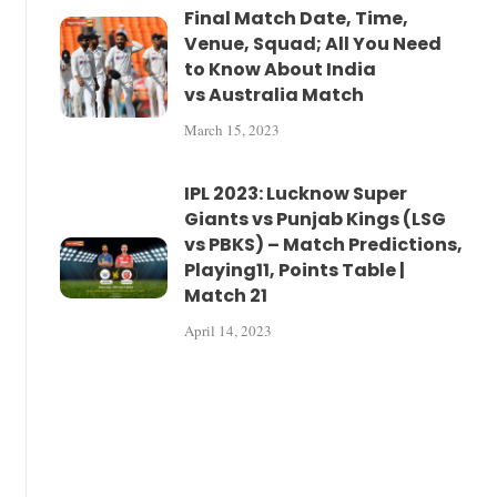
Final Match Date, Time,
Venue, Squad; All You Need
to Know About India
vs Australia Match
March 15, 2023
IPL 2023: Lucknow Super
Giants vs Punjab Kings (LSG
vs PBKS) – Match Predictions,
Playing11, Points Table |
Match 21
April 14, 2023