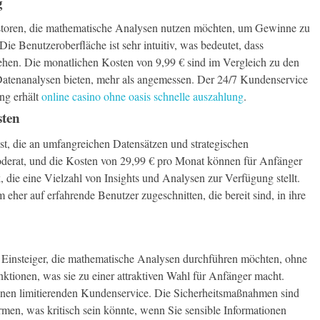
g
nvestoren, die mathematische Analysen nutzen möchten, um Gewinne zu
e Benutzeroberfläche ist sehr intuitiv, was bedeutet, dass
ehen. Die monatlichen Kosten von 9,99 € sind im Vergleich zu den
 Datenanalysen bieten, mehr als angemessen. Der 24/7 Kundenservice
ung erhält
online casino ohne oasis schnelle auszahlung
.
sten
t ist, die an umfangreichen Datensätzen und strategischen
 moderat, und die Kosten von 29,99 € pro Monat können für Anfänger
 die eine Vielzahl von Insights und Analysen zur Verfügung stellt.
m eher auf erfahrende Benutzer zugeschnitten, die bereit sind, in ihre
ür Einsteiger, die mathematische Analysen durchführen möchten, ohne
nktionen, was sie zu einer attraktiven Wahl für Anfänger macht.
einen limitierenden Kundenservice. Die Sicherheitsmaßnahmen sind
ormen, was kritisch sein könnte, wenn Sie sensible Informationen