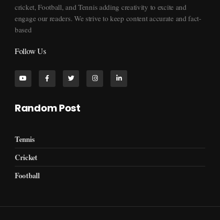
cricket, Football, and Tennis adding creativity to excite and
engage our readers. We strive to keep content accurate and fact-
based
Follow Us
Random Post
Tennis
Cricket
Football