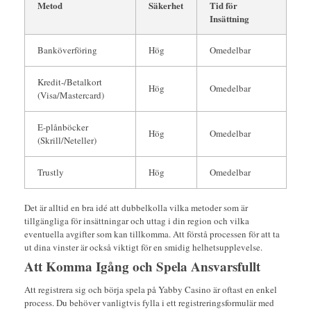
Metod
Säkerhet
Tid för
Insättning
Banköverföring
Hög
Omedelbar
Kredit-/Betalkort
Hög
Omedelbar
(Visa/Mastercard)
E-plånböcker
Hög
Omedelbar
(Skrill/Neteller)
Trustly
Hög
Omedelbar
Det är alltid en bra idé att dubbelkolla vilka metoder som är
tillgängliga för insättningar och uttag i din region och vilka
eventuella avgifter som kan tillkomma. Att förstå processen för att ta
ut dina vinster är också viktigt för en smidig helhetsupplevelse.
Att Komma Igång och Spela Ansvarsfullt
Att registrera sig och börja spela på Yabby Casino är oftast en enkel
process. Du behöver vanligtvis fylla i ett registreringsformulär med