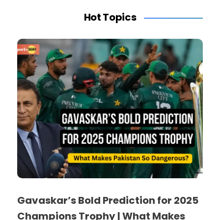
Hot Topics
Gavaskar’s Bold Prediction for 2025
Champions Trophy | What Makes