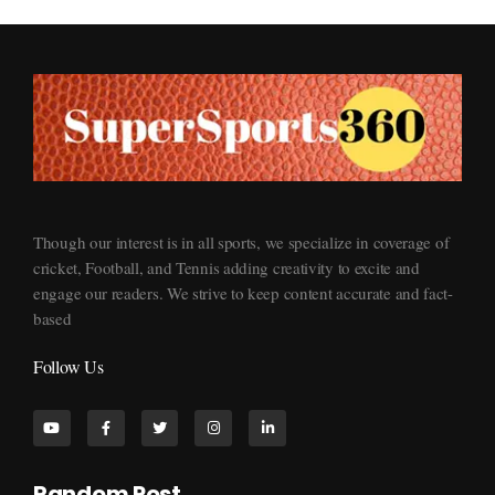
Supersports360
Your Ultimate Source for Cricket News and Insights
Though our interest is in all sports, we specialize in coverage of
cricket, Football, and Tennis adding creativity to excite and
engage our readers. We strive to keep content accurate and fact-
based
Follow Us
Random Post