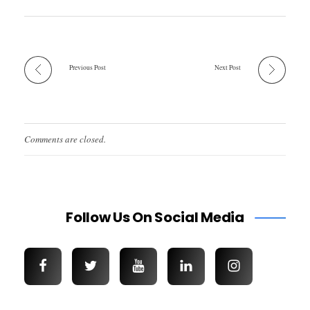
Previous Post
Next Post
Comments are closed.
Follow Us On Social Media