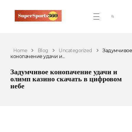
Supersports360
Your Ultimate Source for Cricket News and Insights
Home
Blog
Uncategorized
Задумчивое
конопачение удачи и...
Задумчивое конопачение удачи и
олимп казино скачать в цифровом
небе