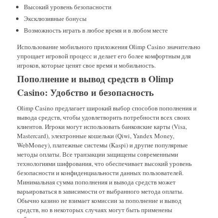
Высокий уровень безопасности
Эксклюзивные бонусы
Возможность играть в любое время и в любом месте
Использование мобильного приложения Olimp Casino значительно
упрощает игровой процесс и делает его более комфортным для
игроков, которые ценят свое время и мобильность.
Пополнение и вывод средств в Olimp
Casino: Удобство и безопасность
Olimp Casino предлагает широкий выбор способов пополнения и
вывода средств, чтобы удовлетворить потребности всех своих
клиентов. Игроки могут использовать банковские карты (Visa,
Mastercard), электронные кошельки (Qiwi, Yandex Money,
WebMoney), платежные системы (Kaspi) и другие популярные
методы оплаты. Все транзакции защищены современными
технологиями шифрования, что обеспечивает высокий уровень
безопасности и конфиденциальности данных пользователей.
Минимальная сумма пополнения и вывода средств может
варьироваться в зависимости от выбранного метода оплаты.
Обычно казино не взимает комиссии за пополнение и вывод
средств, но в некоторых случаях могут быть применены