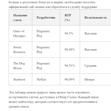
больше о доступных бонусах и акциях, необходимо посетить
официальный сайт казино или обратиться в службу поддержки.
Название
RTP
Разработчик
Волатильность
слота
(%)
Gates of
Pragmatic
96.5%
Высокая
Olympus
Play
Sweet
Pragmatic
96.48%
Высокая
Bonanza
Play
The Dog
Pragmatic
96.51%
Средняя
House
Play
Starburst
NetEnt
96.09%
Низкая
Эта таблица демонстрирует лишь малую часть огромного
ассортимента слотов, доступных в Olimp Casino. Каждый игрок
может найти игру, которая соответствует его предпочтениям и
уровню опыта.