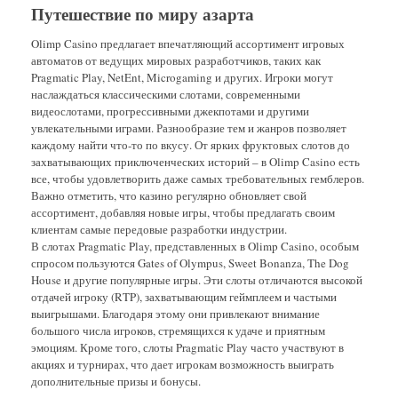
Путешествие по миру азарта
Olimp Casino предлагает впечатляющий ассортимент игровых
автоматов от ведущих мировых разработчиков, таких как
Pragmatic Play, NetEnt, Microgaming и других. Игроки могут
наслаждаться классическими слотами, современными
видеослотами, прогрессивными джекпотами и другими
увлекательными играми. Разнообразие тем и жанров позволяет
каждому найти что-то по вкусу. От ярких фруктовых слотов до
захватывающих приключенческих историй – в Olimp Casino есть
все, чтобы удовлетворить даже самых требовательных гемблеров.
Важно отметить, что казино регулярно обновляет свой
ассортимент, добавляя новые игры, чтобы предлагать своим
клиентам самые передовые разработки индустрии.
В слотах Pragmatic Play, представленных в Olimp Casino, особым
спросом пользуются Gates of Olympus, Sweet Bonanza, The Dog
House и другие популярные игры. Эти слоты отличаются высокой
отдачей игроку (RTP), захватывающим геймплеем и частыми
выигрышами. Благодаря этому они привлекают внимание
большого числа игроков, стремящихся к удаче и приятным
эмоциям. Кроме того, слоты Pragmatic Play часто участвуют в
акциях и турнирах, что дает игрокам возможность выиграть
дополнительные призы и бонусы.