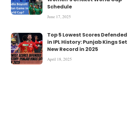
Schedule
June 17, 2025
Top 5 Lowest Scores Defended
in IPL History: Punjab Kings Set
New Record in 2025
April 18, 2025