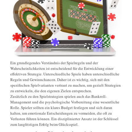
Ein grundlegendes Verständnis der Spielregeln und der
Wahrscheinlichkeiten ist entscheidend für die Entwicklung einer
effektiven Strategie. Unterschiedliche Spiele haben unterschiedliche
Regeln und Gewinnchancen. Daher ist es wichtig, sich mit den
spezifischen Spielvarianten vertraut zu machen, um gezielt Strategien
zu entwickeln, die den eigenen Zielen entsprechen.
Zusätzlich zu den Spielstrategien spielen auch das Bankroll-
Management und die psychologische Vorbereitung eine wesentliche
Rolle. Spieler sollten ein klares Budget festlegen und sich daran
halten, um emotionale Entscheidungen zu vermeiden, die oft zu
Verlusten führen können. Ein disziplinierter Ansatz ist der Schlüssel
zum langfristigen Erfolg beim Glücksspiel.