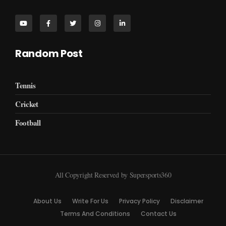
Random Post
Tennis
Cricket
Football
All Copyright Reserved by Supersports360
About Us
Write For Us
Privacy Policy
Disclaimer
Terms And Conditions
Contact Us