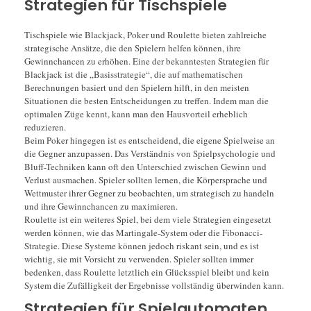
Strategien für Tischspiele
Tischspiele wie Blackjack, Poker und Roulette bieten zahlreiche
strategische Ansätze, die den Spielern helfen können, ihre
Gewinnchancen zu erhöhen. Eine der bekanntesten Strategien für
Blackjack ist die „Basisstrategie“, die auf mathematischen
Berechnungen basiert und den Spielern hilft, in den meisten
Situationen die besten Entscheidungen zu treffen. Indem man die
optimalen Züge kennt, kann man den Hausvorteil erheblich
reduzieren.
Beim Poker hingegen ist es entscheidend, die eigene Spielweise an
die Gegner anzupassen. Das Verständnis von Spielpsychologie und
Bluff-Techniken kann oft den Unterschied zwischen Gewinn und
Verlust ausmachen. Spieler sollten lernen, die Körpersprache und
Wettmuster ihrer Gegner zu beobachten, um strategisch zu handeln
und ihre Gewinnchancen zu maximieren.
Roulette ist ein weiteres Spiel, bei dem viele Strategien eingesetzt
werden können, wie das Martingale-System oder die Fibonacci-
Strategie. Diese Systeme können jedoch riskant sein, und es ist
wichtig, sie mit Vorsicht zu verwenden. Spieler sollten immer
bedenken, dass Roulette letztlich ein Glücksspiel bleibt und kein
System die Zufälligkeit der Ergebnisse vollständig überwinden kann.
Strategien für Spielautomaten