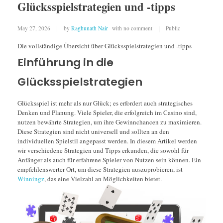
Glücksspielstrategien und -tipps
May 27, 2026
by
Raghunath Nair
with
no comment
Public
Die vollständige Übersicht über Glücksspielstrategien und -tipps
Einführung in die
Glücksspielstrategien
Glücksspiel ist mehr als nur Glück; es erfordert auch strategisches
Denken und Planung. Viele Spieler, die erfolgreich im Casino sind,
nutzen bewährte Strategien, um ihre Gewinnchancen zu maximieren.
Diese Strategien sind nicht universell und sollten an den
individuellen Spielstil angepasst werden. In diesem Artikel werden
wir verschiedene Strategien und Tipps erkunden, die sowohl für
Anfänger als auch für erfahrene Spieler von Nutzen sein können. Ein
empfehlenswerter Ort, um diese Strategien auszuprobieren, ist
Winningz
, das eine Vielzahl an Möglichkeiten bietet.