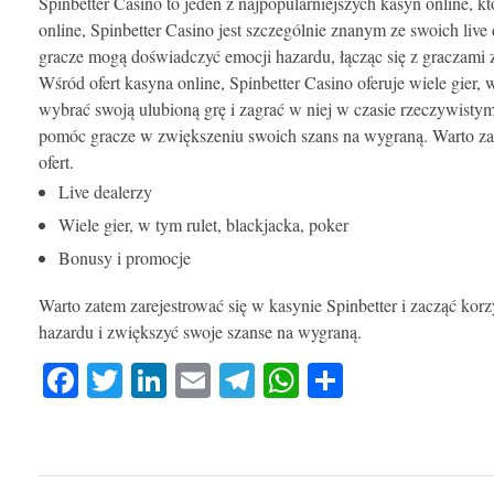
Spinbetter Casino to jeden z najpopularniejszych kasyn online, k
online, Spinbetter Casino jest szczególnie znanym ze swoich liv
gracze mogą doświadczyć emocji hazardu, łącząc się z graczami z
Wśród ofert kasyna online, Spinbetter Casino oferuje wiele gier, 
wybrać swoją ulubioną grę i zagrać w niej w czasie rzeczywisty
pomóc gracze w zwiększeniu swoich szans na wygraną. Warto zate
ofert.
Live dealerzy
Wiele gier, w tym rulet, blackjacka, poker
Bonusy i promocje
Warto zatem zarejestrować się w kasynie Spinbetter i zacząć kor
hazardu i zwiększyć swoje szanse na wygraną.
Fa
T
Li
E
Te
W
S
ce
wi
nk
m
le
ha
ha
bo
tte
ed
ail
gr
ts
re
ok
r
In
a
A