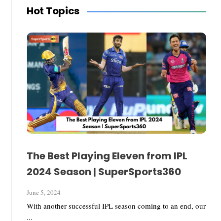
Hot Topics
The Best Playing Eleven from IPL
2024 Season | SuperSports360
June 5, 2024
With another successful IPL season coming to an end, our
...