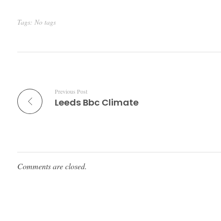
m
pp
Tags: No tags
Previous Post
Leeds Bbc Climate
Comments are closed.