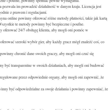
eczne i poufne, powinny spełniać pewne wymagania.
a pozwala im prowadzić działalność w danym kraju. Licencja jest
odnie z prawem i regulacjami.
a online powinny oferować różne metody płatności, takie jak kartą
Wszystkie te metody powinny być bezpieczne i poufne.
y oferować 24/7 obsługę klienta, aby mogli oni pomóc w
erować szeroki wybór gier, aby każdy gracz mógł znaleźć coś, co
owinny chronić dane swoich graczy, aby mogli oni czuć się
y być transparentne w swoich działaniach, aby mogli oni budować
regulowane przez odpowiednie organy, aby mogli oni zapewnić, że
nny być odpowiedzialne za swoje działania i powinny zapewniać, że