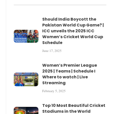
Should India Boycott the
Pakistan World Cup Game? |
ICC unveils the 2025 ICC
Women’s Cricket World Cup
Schedule
June 17, 2025
Women’s Premier League
2025 | Teams | Schedule I
Where to watch | Live
Streaming
February 5, 2025
Top 10 Most Beautiful Cricket
Stadiums in the World