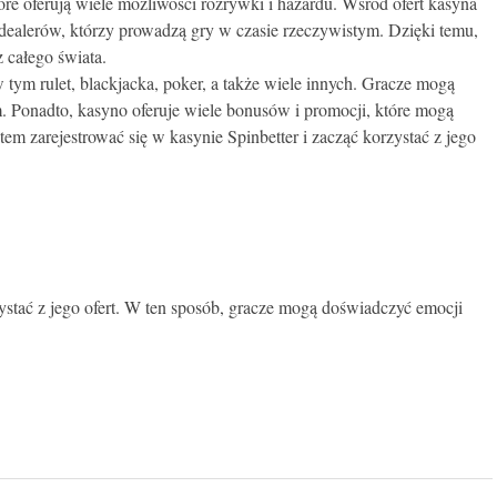
tóre oferują wiele możliwości rozrywki i hazardu. Wśród ofert kasyna
e dealerów, którzy prowadzą gry w czasie rzeczywistym. Dzięki temu,
 całego świata.
w tym rulet, blackjacka, poker, a także wiele innych. Gracze mogą
m. Ponadto, kasyno oferuje wiele bonusów i promocji, które mogą
m zarejestrować się w kasynie Spinbetter i zacząć korzystać z jego
zystać z jego ofert. W ten sposób, gracze mogą doświadczyć emocji