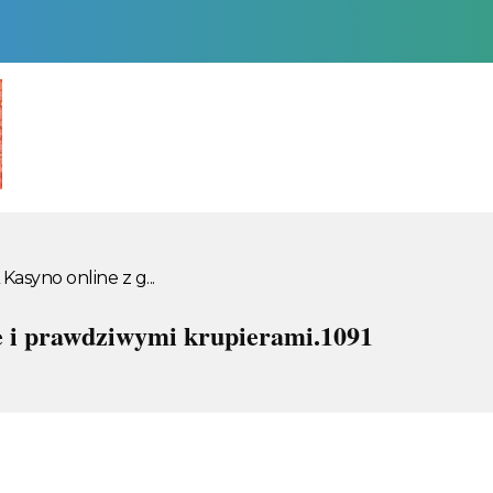
Kasyno online z g...
ve i prawdziwymi krupierami.1091