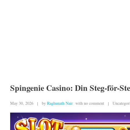
Spingenie Casino: Din Steg-för-Ste
May 30, 2026
by
Raghunath Nair
with
no comment
Uncategor