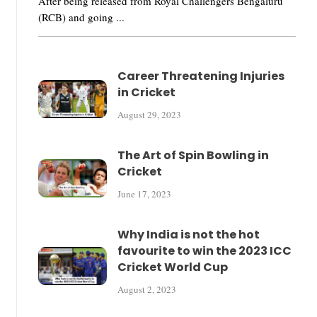
After being released from Royal Challengers Bengaluru
(RCB) and going ...
Career Threatening Injuries
in Cricket
August 29, 2023
The Art of Spin Bowling in
Cricket
June 17, 2023
Why India is not the hot
favourite to win the 2023 ICC
Cricket World Cup
August 2, 2023