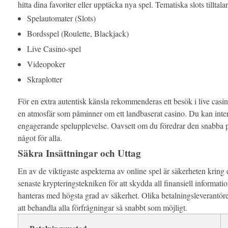
hitta dina favoriter eller upptäcka nya spel. Tematiska slots tillta
Spelautomater (Slots)
Bordsspel (Roulette, Blackjack)
Live Casino-spel
Videopoker
Skraplotter
För en extra autentisk känsla rekommenderas ett besök i live casino
en atmosfär som påminner om ett landbaserat casino. Du kan inter
engagerande spelupplevelse. Oavsett om du föredrar den snabba puls
något för alla.
Säkra Insättningar och Uttag
En av de viktigaste aspekterna av online spel är säkerheten krin
senaste krypteringstekniken för att skydda all finansiell informati
hanteras med högsta grad av säkerhet. Olika betalningsleverantörer
att behandla alla förfrågningar så snabbt som möjligt.