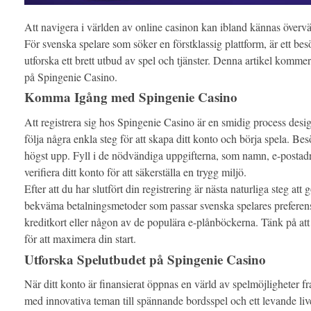
Att navigera i världen av online casinon kan ibland kännas övervä
För svenska spelare som söker en förstklassig plattform, är ett be
utforska ett brett utbud av spel och tjänster. Denna artikel kommer
på Spingenie Casino.
Komma Igång med Spingenie Casino
Att registrera sig hos Spingenie Casino är en smidig process desig
följa några enkla steg för att skapa ditt konto och börja spela. Be
högst upp. Fyll i de nödvändiga uppgifterna, som namn, e-postadre
verifiera ditt konto för att säkerställa en trygg miljö.
Efter att du har slutfört din registrering är nästa naturliga steg at
bekväma betalningsmetoder som passar svenska spelares preferense
kreditkort eller någon av de populära e-plånböckerna. Tänk på att 
för att maximera din start.
Utforska Spelutbudet på Spingenie Casino
När ditt konto är finansierat öppnas en värld av spelmöjligheter fr
med innovativa teman till spännande bordsspel och ett levande live 