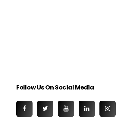
Follow Us On Social Media