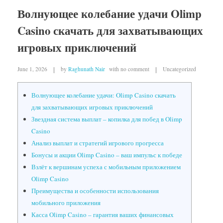
Волнующее колебание удачи Olimp
Casino скачать для захватывающих
игровых приключений
June 1, 2026
by
Raghunath Nair
with
no comment
Uncategorized
Волнующее колебание удачи: Olimp Casino скачать
для захватывающих игровых приключений
Звездная система выплат – копилка для побед в Olimp
Casino
Анализ выплат и стратегий игрового прогресса
Бонусы и акции Olimp Casino – ваш импульс к победе
Взлёт к вершинам успеха с мобильным приложением
Olimp Casino
Преимущества и особенности использования
мобильного приложения
Касса Olimp Casino – гарантия ваших финансовых