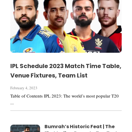
IPL Schedule 2023 Match Time Table,
Venue Fixtures, Team List
February 4, 2023
Table of Contents IPL 2023: The world’s most popular T20
...
Bumrah’s Historic Feat | The