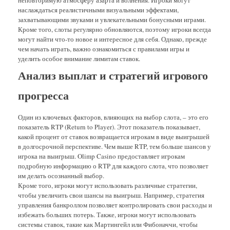
наслаждаться реалистичными визуальными эффектами,
захватывающими звуками и увлекательными бонусными играми.
Кроме того, слоты регулярно обновляются, поэтому игроки всегда
могут найти что-то новое и интересное для себя. Однако, прежде
чем начать играть, важно ознакомиться с правилами игры и
уделить особое внимание лимитам ставок.
Анализ выплат и стратегий игрового
прогресса
Один из ключевых факторов, влияющих на выбор слота, – это его
показатель RTP (Return to Player). Этот показатель показывает,
какой процент от ставок возвращается игрокам в виде выигрышей
в долгосрочной перспективе. Чем выше RTP, тем больше шансов у
игрока на выигрыш. Olimp Casino предоставляет игрокам
подробную информацию о RTP для каждого слота, что позволяет
им делать осознанный выбор.
Кроме того, игроки могут использовать различные стратегии,
чтобы увеличить свои шансы на выигрыш. Например, стратегия
управления банкроллом позволяет контролировать свои расходы и
избежать больших потерь. Также, игроки могут использовать
системы ставок, такие как Мартингейл или Фибоначчи, чтобы