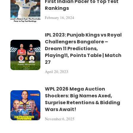
First Indian Pacer to Top Test
Rankings
February 16, 2024
IPL 2023: Punjab Kings vs Royal
Challengers Bangalore –
Dream 11 Predictions,
Playing11, Points Table | Match
27
April 20, 2023
WPL 2026 Mega Auction
Shockers: Big Names Axed,
Surprise Retentions & Bidding
Wars Await!
November 6, 2025