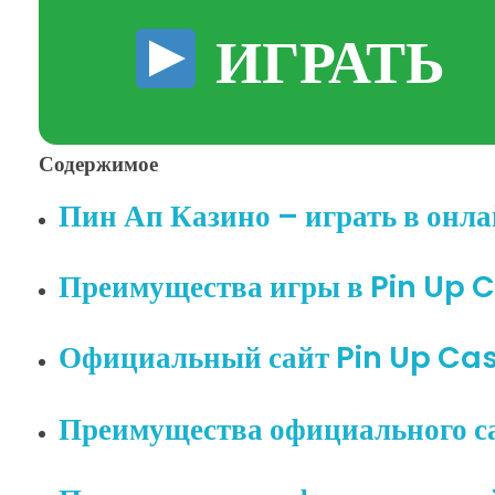
ИГРАТЬ
Содержимое
Пин Ап Казино – играть в онл
Преимущества игры в Pin Up 
Официальный сайт Pin Up Ca
Преимущества официального с