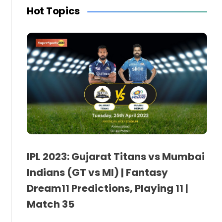
Hot Topics
IPL 2023: Gujarat Titans vs Mumbai
Indians (GT vs MI) | Fantasy
Dream11 Predictions, Playing 11 |
Match 35