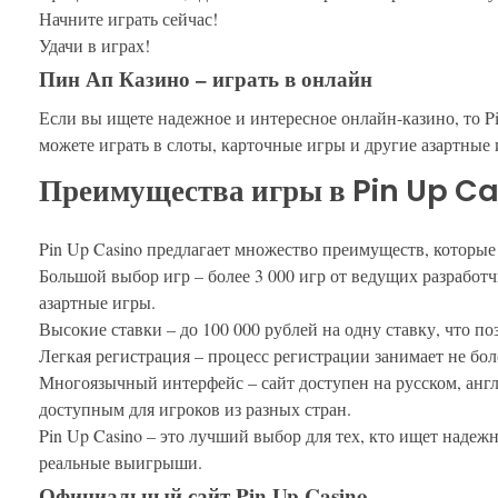
Начните играть сейчас!
Удачи в играх!
Пин Ап Казино – играть в онлайн
Если вы ищете надежное и интересное онлайн-казино, то P
можете играть в слоты, карточные игры и другие азартные
Преимущества игры в Pin Up C
Pin Up Casino предлагает множество преимуществ, которые 
Большой выбор игр – более 3 000 игр от ведущих разработч
азартные игры.
Высокие ставки – до 100 000 рублей на одну ставку, что 
Легкая регистрация – процесс регистрации занимает не боле
Многоязычный интерфейс – сайт доступен на русском, англ
доступным для игроков из разных стран.
Pin Up Casino – это лучший выбор для тех, кто ищет надеж
реальные выигрыши.
Официальный сайт Pin Up Casino