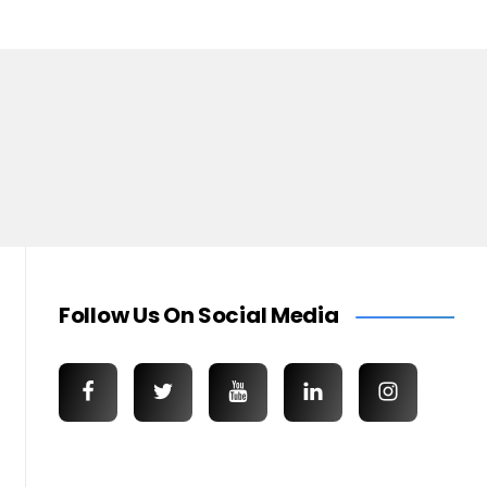
Follow Us On Social Media