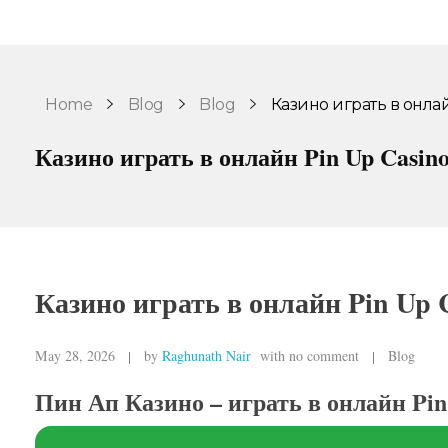
Home
Blog
Blog
Казино играть в онлайн
Казино играть в онлайн Pin Up Casin
Казино играть в онлайн Pin Up 
May 28, 2026
by
Raghunath Nair
with
no comment
Blog
Пин Ап Казино – играть в онлайн Pi