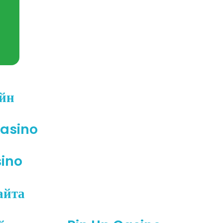
айн
Casino
sino
айта