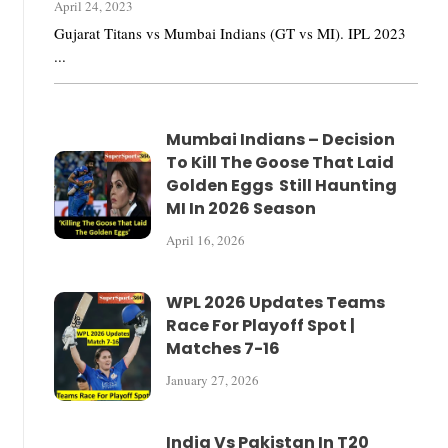
April 24, 2023
Gujarat Titans vs Mumbai Indians (GT vs MI). IPL 2023
...
Mumbai Indians – Decision
To Kill The Goose That Laid
Golden Eggs Still Haunting
MI In 2026 Season
April 16, 2026
WPL 2026 Updates Teams
Race For Playoff Spot |
Matches 7-16
January 27, 2026
India Vs Pakistan In T20