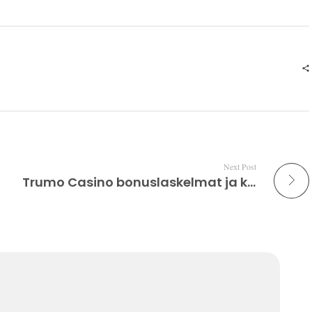
Next Post
Trumo Casino bonuslaskelmat ja kierratysvaatimusten todellinen kannattavuus