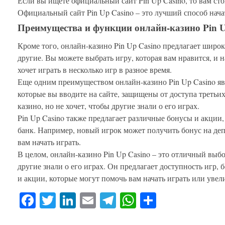
Если вы ищете официальный сайт Pin Up Casino, то вам ст
Официальный сайт Pin Up Casino – это лучший способ начат
Преимущества и функции онлайн-казино Pin U
Кроме того, онлайн-казино Pin Up Casino предлагает широк
другие. Вы можете выбрать игру, которая вам нравится, и н
хочет играть в несколько игр в разное время.
Еще одним преимуществом онлайн-казино Pin Up Casino яв
которые вы вводите на сайте, защищены от доступа третьих 
казино, но не хочет, чтобы другие знали о его играх.
Pin Up Casino также предлагает различные бонусы и акции,
банк. Например, новый игрок может получить бонус на деп
вам начать играть.
В целом, онлайн-казино Pin Up Casino – это отличный выбор
другие знали о его играх. Он предлагает доступность игр,
и акции, которые могут помочь вам начать играть или увел
Fa
T
Li
E
Te
W
S
ce
wi
nk
m
le
ha
ha