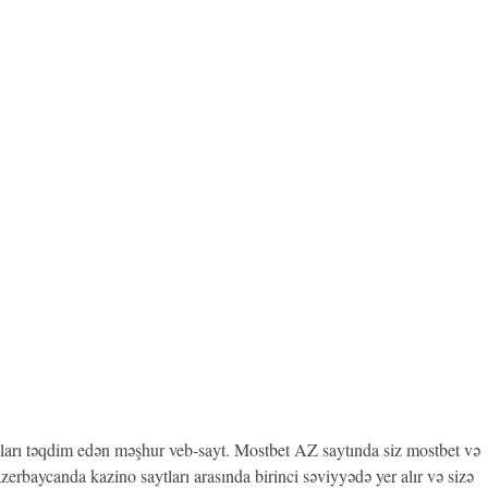
arı təqdim edən məşhur veb-sayt. Mostbet AZ saytında siz mostbet və
zerbaycanda kazino saytları arasında birinci səviyyədə yer alır və sizə