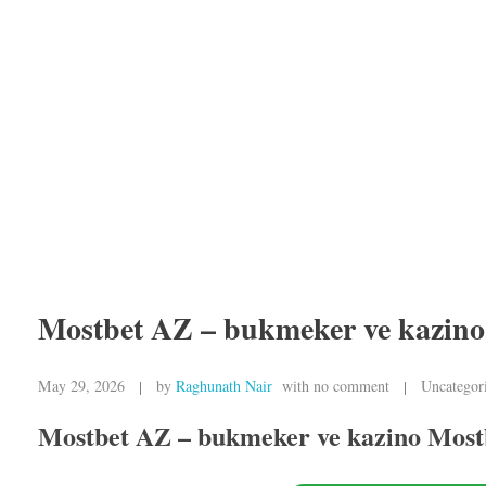
Mostbet AZ – bukmeker ve kazino 
May 29, 2026
by
Raghunath Nair
with
no comment
Uncategor
Mostbet AZ – bukmeker ve kazino Mostbe