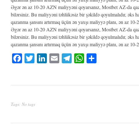
Əgər ən az 10-20 AZN maliyyəni qoyarsanız, Mostbet AZ-da qaza
bilərsiniz. Bu maliyyəni təhlükəsiz bir şəkildə qoyulmalıdır, ə
qazanma şansını artırmaq üçün ən yaxşı maliyyə planı, ən az 10
Əgər ən az 10-20 AZN maliyyəni qoyarsanız, Mostbet AZ-da qaza
bilərsiniz. Bu maliyyəni təhlükəsiz bir şəkildə qoyulmalıdır, ə
qazanma şansını artırmaq üçün ən yaxşı maliyyə planı, ən az 10
Fa
T
Li
E
Te
W
S
ce
wi
nk
m
le
ha
ha
bo
tte
ed
ail
gr
ts
re
ok
r
In
a
A
m
pp
Tags: No tags